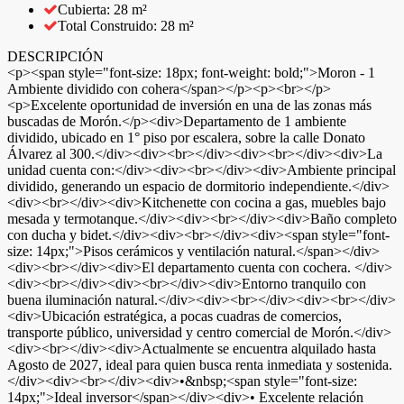
Cubierta: 28 m²
Total Construido: 28 m²
DESCRIPCIÓN
<p><span style="font-size: 18px; font-weight: bold;">Moron - 1
Ambiente dividido con cohera</span></p><p><br></p>
<p>Excelente oportunidad de inversión en una de las zonas más
buscadas de Morón.</p><div>Departamento de 1 ambiente
dividido, ubicado en 1° piso por escalera, sobre la calle Donato
Álvarez al 300.</div><div><br></div><div><br></div><div>La
unidad cuenta con:</div><div><br></div><div>Ambiente principal
dividido, generando un espacio de dormitorio independiente.</div>
<div><br></div><div>Kitchenette con cocina a gas, muebles bajo
mesada y termotanque.</div><div><br></div><div>Baño completo
con ducha y bidet.</div><div><br></div><div><span style="font-
size: 14px;">Pisos cerámicos y ventilación natural.</span></div>
<div><br></div><div>El departamento cuenta con cochera. </div>
<div><br></div><div><br></div><div>Entorno tranquilo con
buena iluminación natural.</div><div><br></div><div><br></div>
<div>Ubicación estratégica, a pocas cuadras de comercios,
transporte público, universidad y centro comercial de Morón.</div>
<div><br></div><div>Actualmente se encuentra alquilado hasta
Agosto de 2027, ideal para quien busca renta inmediata y sostenida.
</div><div><br></div><div>•&nbsp;<span style="font-size:
14px;">Ideal inversor</span></div><div>• Excelente relación