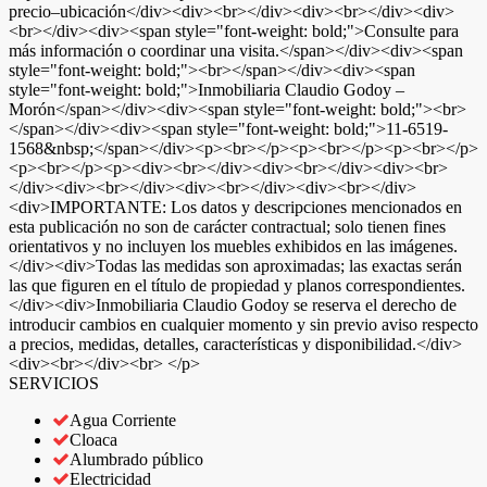
precio–ubicación</div><div><br></div><div><br></div><div>
<br></div><div><span style="font-weight: bold;">Consulte para
más información o coordinar una visita.</span></div><div><span
style="font-weight: bold;"><br></span></div><div><span
style="font-weight: bold;">Inmobiliaria Claudio Godoy –
Morón</span></div><div><span style="font-weight: bold;"><br>
</span></div><div><span style="font-weight: bold;">11-6519-
1568&nbsp;</span></div><p><br></p><p><br></p><p><br></p>
<p><br></p><p><div><br></div><div><br></div><div><br>
</div><div><br></div><div><br></div><div><br></div>
<div>IMPORTANTE: Los datos y descripciones mencionados en
esta publicación no son de carácter contractual; solo tienen fines
orientativos y no incluyen los muebles exhibidos en las imágenes.
</div><div>Todas las medidas son aproximadas; las exactas serán
las que figuren en el título de propiedad y planos correspondientes.
</div><div>Inmobiliaria Claudio Godoy se reserva el derecho de
introducir cambios en cualquier momento y sin previo aviso respecto
a precios, medidas, detalles, características y disponibilidad.</div>
<div><br></div><br> </p>
SERVICIOS
Agua Corriente
Cloaca
Alumbrado público
Electricidad