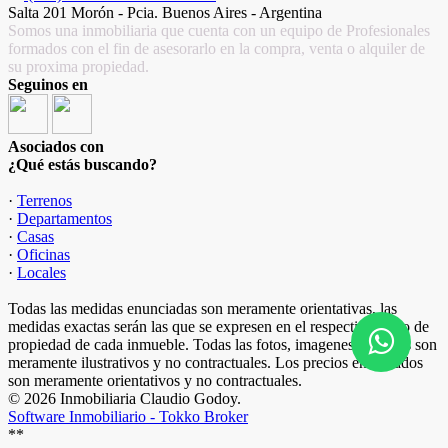
Salta 201 Morón - Pcia. Buenos Aires - Argentina
Somos una inmobiliaria que cuenta con un equipo de Profesionales
formados con el fin de asesorarlo en la compra, venta o alquiler de
su proxima propiedad.
Seguinos en
Asociados con
¿Qué estás buscando?
·
Terrenos
·
Departamentos
·
Casas
·
Oficinas
·
Locales
Todas las medidas enunciadas son meramente orientativas, las
medidas exactas serán las que se expresen en el respectivo título de
propiedad de cada inmueble. Todas las fotos, imagenes y videos son
meramente ilustrativos y no contractuales. Los precios enunciados
son meramente orientativos y no contractuales.
© 2026 Inmobiliaria Claudio Godoy.
Software Inmobiliario - Tokko Broker
**