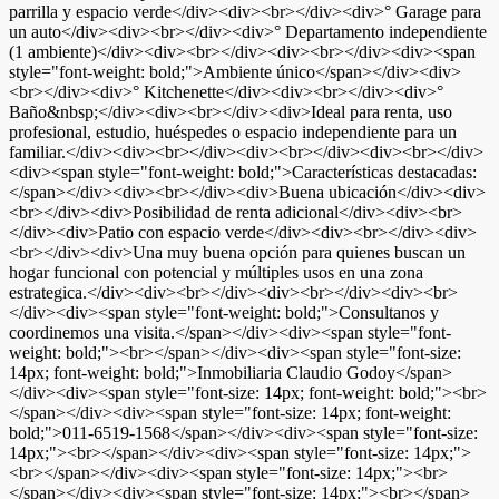
parrilla y espacio verde</div><div><br></div><div>° Garage para
un auto</div><div><br></div><div>° Departamento independiente
(1 ambiente)</div><div><br></div><div><br></div><div><span
style="font-weight: bold;">Ambiente único</span></div><div>
<br></div><div>° Kitchenette</div><div><br></div><div>°
Baño&nbsp;</div><div><br></div><div>Ideal para renta, uso
profesional, estudio, huéspedes o espacio independiente para un
familiar.</div><div><br></div><div><br></div><div><br></div>
<div><span style="font-weight: bold;">Características destacadas:
</span></div><div><br></div><div>Buena ubicación</div><div>
<br></div><div>Posibilidad de renta adicional</div><div><br>
</div><div>Patio con espacio verde</div><div><br></div><div>
<br></div><div>Una muy buena opción para quienes buscan un
hogar funcional con potencial y múltiples usos en una zona
estrategica.</div><div><br></div><div><br></div><div><br>
</div><div><span style="font-weight: bold;">Consultanos y
coordinemos una visita.</span></div><div><span style="font-
weight: bold;"><br></span></div><div><span style="font-size:
14px; font-weight: bold;">Inmobiliaria Claudio Godoy</span>
</div><div><span style="font-size: 14px; font-weight: bold;"><br>
</span></div><div><span style="font-size: 14px; font-weight:
bold;">011-6519-1568</span></div><div><span style="font-size:
14px;"><br></span></div><div><span style="font-size: 14px;">
<br></span></div><div><span style="font-size: 14px;"><br>
</span></div><div><span style="font-size: 14px;"><br></span>