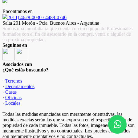
Encontranos en
(011) 4628-0030 / 4489-0746
Salta 201 Morón - Pcia. Buenos Aires - Argentina
Somos una inmobiliaria que cuenta con un equipo de Profesionales
formados con el fin de asesorarlo en la compra, venta o alquiler de
su proxima propiedad.
Seguinos en
Asociados con
¿Qué estás buscando?
·
Terrenos
·
Departamentos
·
Casas
·
Oficinas
·
Locales
Todas las medidas enunciadas son meramente orientativas, las
medidas exactas serán las que se expresen en el respectivo título de
propiedad de cada inmueble. Todas las fotos, imagenes y videos son
meramente ilustrativos y no contractuales. Los precios enunciados
son meramente orientativos y no contractuales.