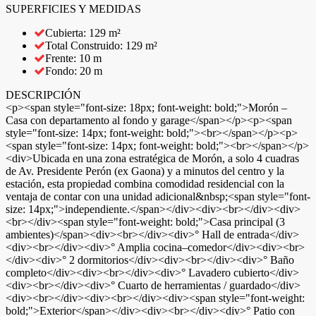
SUPERFICIES Y MEDIDAS
Cubierta: 129 m²
Total Construido: 129 m²
Frente: 10 m
Fondo: 20 m
DESCRIPCIÓN
<p><span style="font-size: 18px; font-weight: bold;">Morón –
Casa con departamento al fondo y garage</span></p><p><span
style="font-size: 14px; font-weight: bold;"><br></span></p><p>
<span style="font-size: 14px; font-weight: bold;"><br></span></p>
<div>Ubicada en una zona estratégica de Morón, a solo 4 cuadras
de Av. Presidente Perón (ex Gaona) y a minutos del centro y la
estación, esta propiedad combina comodidad residencial con la
ventaja de contar con una unidad adicional&nbsp;<span style="font-
size: 14px;">independiente.</span></div><div><br></div><div>
<br></div><span style="font-weight: bold;">Casa principal (3
ambientes)</span><div><br></div><div>° Hall de entrada</div>
<div><br></div><div>° Amplia cocina–comedor</div><div><br>
</div><div>° 2 dormitorios</div><div><br></div><div>° Baño
completo</div><div><br></div><div>° Lavadero cubierto</div>
<div><br></div><div>° Cuarto de herramientas / guardado</div>
<div><br></div><div><br></div><div><span style="font-weight:
bold;">Exterior</span></div><div><br></div><div>° Patio con